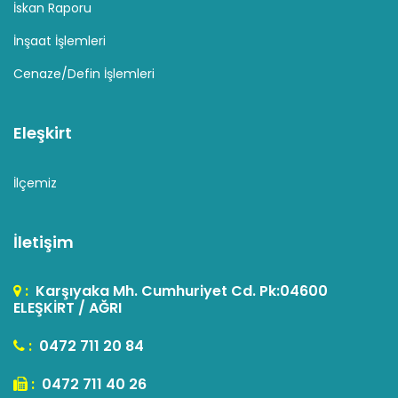
İskan Raporu
İnşaat İşlemleri
Cenaze/Defin İşlemleri
Eleşkirt
İlçemiz
İletişim
:
Karşıyaka Mh. Cumhuriyet Cd. Pk:04600
ELEŞKİRT / AĞRI
:
0472 711 20 84
:
0472 711 40 26