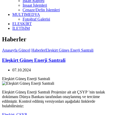
İskan Raporu
İnşaat İşlemleri
Cenaze/Defin İşlemleri
MULTIMEDYA
Fotoğraf Galerisi
ELEŞKİRT
İLETİŞİM
Haberler
Anasayfa
Güncel
Haberler
Eleşkirt Güneş Enerji Santrali
Eleşkirt Güneş Enerji Santrali
07.10.2024
Eleşkirt Güneş Enerji Santrali
Eleşkirt Güneş Enerji Santrali Projenize ait ait ÇSYP ’nin taslak
dokümanı Dünya Bankası tarafından onaylanmış ve tercüme
edilmiştir. Kontrol edilmiş versiyonları aşağıdaki linklerde
bulabilirsiniz:
Eleşkirt_CSYP