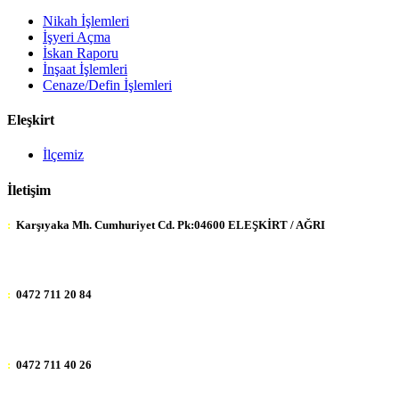
Nikah İşlemleri
İşyeri Açma
İskan Raporu
İnşaat İşlemleri
Cenaze/Defin İşlemleri
Eleşkirt
İlçemiz
İletişim
:
Karşıyaka Mh. Cumhuriyet Cd. Pk:04600 ELEŞKİRT / AĞRI
:
0472 711 20 84
:
0472 711 40 26