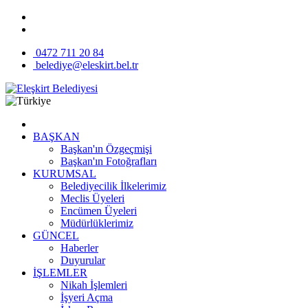
0472 711 20 84
belediye@eleskirt.bel.tr
BAŞKAN
Başkan'ın Özgeçmişi
Başkan'ın Fotoğrafları
KURUMSAL
Belediyecilik İlkelerimiz
Meclis Üyeleri
Encümen Üyeleri
Müdürlüklerimiz
GÜNCEL
Haberler
Duyurular
İŞLEMLER
Nikah İşlemleri
İşyeri Açma