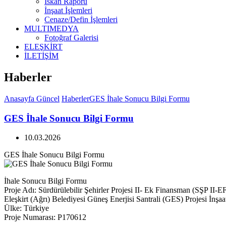
İskan Raporu
İnşaat İşlemleri
Cenaze/Defin İşlemleri
MULTIMEDYA
Fotoğraf Galerisi
ELEŞKİRT
İLETİŞİM
Haberler
Anasayfa
Güncel
Haberler
GES İhale Sonucu Bilgi Formu
GES İhale Sonucu Bilgi Formu
10.03.2026
GES İhale Sonucu Bilgi Formu
İhale Sonucu Bilgi Formu
Proje Adı: Sürdürülebilir Şehirler Projesi II- Ek Finansman (SŞP II-E
Eleşkirt (Ağrı) Belediyesi Güneş Enerjisi Santrali (GES) Projesi İnşa
Ülke: Türkiye
Proje Numarası: P170612