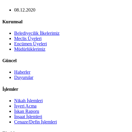
08.12.2020
Kurumsal
Belediyecilik İlkelerimiz
Meclis Üyeleri
Encümen Üyeleri
Müdürlüklerimiz
Güncel
Haberler
Duyurular
İşlemler
Nikah İşlemleri
İşyeri Açma
İskan Raporu
İnşaat İşlemleri
Cenaze/Defin İşlemleri