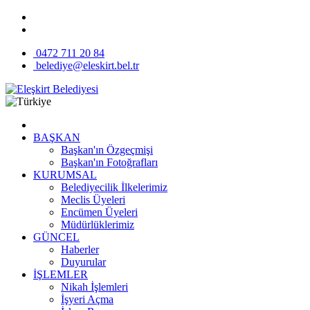
0472 711 20 84
belediye@eleskirt.bel.tr
BAŞKAN
Başkan'ın Özgeçmişi
Başkan'ın Fotoğrafları
KURUMSAL
Belediyecilik İlkelerimiz
Meclis Üyeleri
Encümen Üyeleri
Müdürlüklerimiz
GÜNCEL
Haberler
Duyurular
İŞLEMLER
Nikah İşlemleri
İşyeri Açma