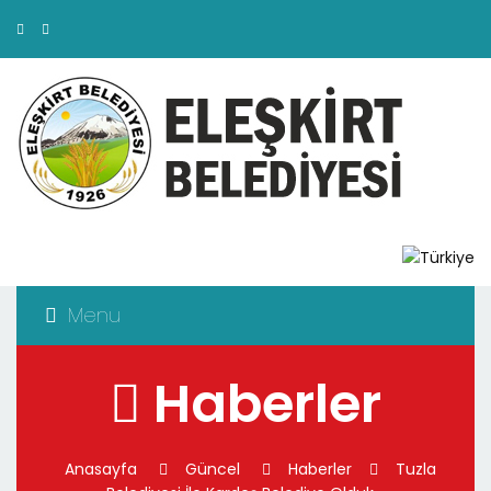
Menu
Haberler
Anasayfa
Güncel
Haberler
Tuzla