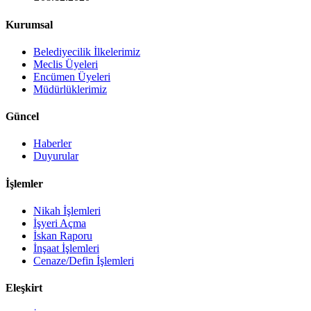
Kurumsal
Belediyecilik İlkelerimiz
Meclis Üyeleri
Encümen Üyeleri
Müdürlüklerimiz
Güncel
Haberler
Duyurular
İşlemler
Nikah İşlemleri
İşyeri Açma
İskan Raporu
İnşaat İşlemleri
Cenaze/Defin İşlemleri
Eleşkirt