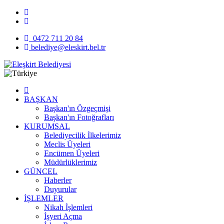
0472 711 20 84
belediye@eleskirt.bel.tr
BAŞKAN
Başkan'ın Özgeçmişi
Başkan'ın Fotoğrafları
KURUMSAL
Belediyecilik İlkelerimiz
Meclis Üyeleri
Encümen Üyeleri
Müdürlüklerimiz
GÜNCEL
Haberler
Duyurular
İŞLEMLER
Nikah İşlemleri
İşyeri Açma