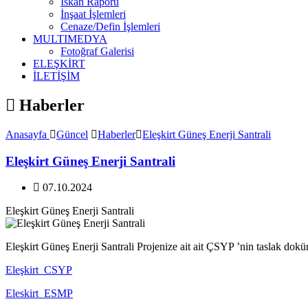
İskan Raporu
İnşaat İşlemleri
Cenaze/Defin İşlemleri
MULTIMEDYA
Fotoğraf Galerisi
ELEŞKİRT
İLETİŞİM
Haberler
Anasayfa
Güncel
Haberler
Eleşkirt Güneş Enerji Santrali
Eleşkirt Güneş Enerji Santrali
07.10.2024
Eleşkirt Güneş Enerji Santrali
Eleşkirt Güneş Enerji Santrali Projenize ait ait ÇSYP ’nin taslak dokü
Eleşkirt_CSYP
Eleskirt_ESMP