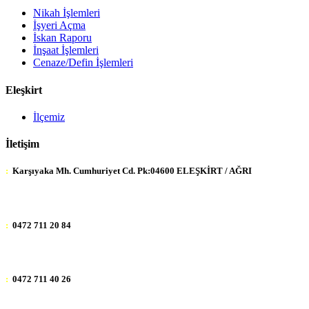
Nikah İşlemleri
İşyeri Açma
İskan Raporu
İnşaat İşlemleri
Cenaze/Defin İşlemleri
Eleşkirt
İlçemiz
İletişim
:
Karşıyaka Mh. Cumhuriyet Cd. Pk:04600 ELEŞKİRT / AĞRI
:
0472 711 20 84
:
0472 711 40 26