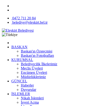
0472 711 20 84
belediye@eleskirt.bel.tr
BAŞKAN
Başkan'ın Özgeçmişi
Başkan'ın Fotoğrafları
KURUMSAL
Belediyecilik İlkelerimiz
Meclis Üyeleri
Encümen Üyeleri
Müdürlüklerimiz
GÜNCEL
Haberler
Duyurular
İŞLEMLER
Nikah İşlemleri
İşyeri Açma