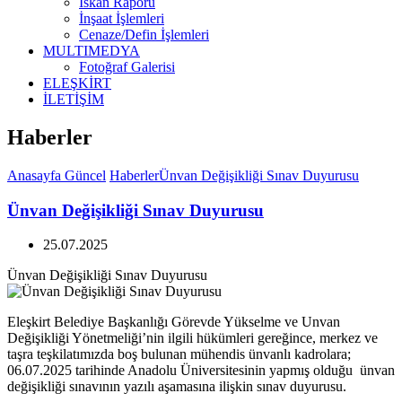
İskan Raporu
İnşaat İşlemleri
Cenaze/Defin İşlemleri
MULTIMEDYA
Fotoğraf Galerisi
ELEŞKİRT
İLETİŞİM
Haberler
Anasayfa
Güncel
Haberler
Ünvan Değişikliği Sınav Duyurusu
Ünvan Değişikliği Sınav Duyurusu
25.07.2025
Ünvan Değişikliği Sınav Duyurusu
Eleşkirt Belediye Başkanlığı Görevde Yükselme ve Unvan
Değişikliği Yönetmeliği’nin ilgili hükümleri gereğince, merkez ve
taşra teşkilatımızda boş bulunan mühendis ünvanlı kadrolara;
06.07.2025 tarihinde Anadolu Üniversitesinin yapmış olduğu ünvan
değişikliği sınavının yazılı aşamasına ilişkin sınav duyurusu.