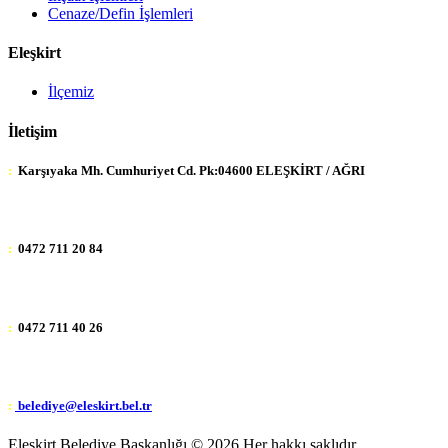
Cenaze/Defin İşlemleri
Eleşkirt
İlçemiz
İletişim
:
Karşıyaka Mh. Cumhuriyet Cd. Pk:04600 ELEŞKİRT / AĞRI
:
0472 711 20 84
:
0472 711 40 26
:
belediye@eleskirt.bel.tr
Eleşkirt Belediye Başkanlığı ©
2026 Her hakkı saklıdır.