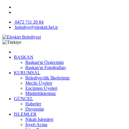
0472 711 20 84
belediye@eleskirt.bel.tr
BAŞKAN
Başkan'ın Özgeçmişi
Başkan'ın Fotoğrafları
KURUMSAL
Belediyecilik İlkelerimiz
Meclis Üyeleri
Encümen Üyeleri
Müdürlüklerimiz
GÜNCEL
Haberler
Duyurular
İŞLEMLER
Nikah İşlemleri
İşyeri Açma