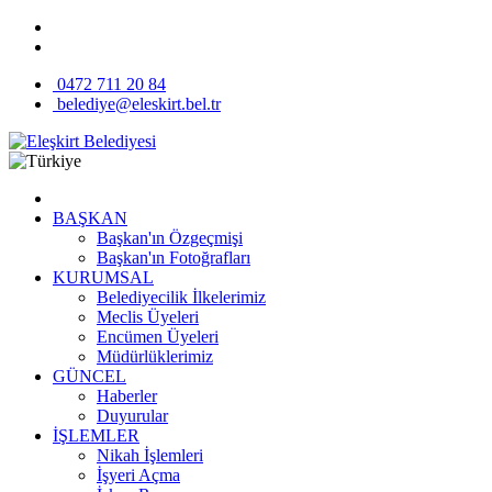
0472 711 20 84
belediye@eleskirt.bel.tr
BAŞKAN
Başkan'ın Özgeçmişi
Başkan'ın Fotoğrafları
KURUMSAL
Belediyecilik İlkelerimiz
Meclis Üyeleri
Encümen Üyeleri
Müdürlüklerimiz
GÜNCEL
Haberler
Duyurular
İŞLEMLER
Nikah İşlemleri
İşyeri Açma