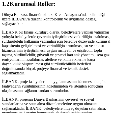
1.2Kurumsal Roller:
Dünya Bankası, finansör olarak, Kredi Anlaşması'nda belirtildiği
üzere İLBANK'a düzenli kontrolörlük ve uygulama desteği
sağlayacaktır.
İLBANK bir finans kuruluşu olarak, belediyelere yapılan yatırımlar
yoluyla belediyelerde çevrenin iyileştirilmesi ve kirliliğin azaltılması,
sürdürülebilir kalkınma yatırımları için belediye düzeyinde kurumsal
kapasitenin geliştirilmesi ve verimliliğin arttırılması, su ve atık su
hizmetlerinin iyileştirilmesi, uygun maliyetli ve erişilebilir toplu
taşıma, sürdürülebilir, güvenli ve çevreci katı atık yönetimi, sera gazı
emisyonlarının azaltılması, afetlere ve iklim etkilerine karşı
dayanıklılık oluşturulması gibi sürdürülebilirlik hedefleri
doğrultusunda birçok projeye finansal ve teknik destek
sağlamaktadır.
İLBANK, proje faaliyetlerinin uygulanmasının izlenmesinden, bu
faaliyetlerin yürütülmesinin gözetiminden ve istenilen sonuçlara
ulaşılmasının sağlanmasından sorumludur.
İLBANK, projenin Dünya Bankası'nın çevresel ve sosyal
standartlarına ve satın alma düzenlemelerine uygun olmasını
sağlamaktadır. İLBANK, belediyelere ihtiyaç duyulan satın alma,
uygulama ve denetim konusunda ek destek sağlayacaktır.