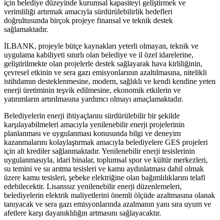
için belediye düzeyinde kurumsal kapasiteyi geliştirmek ve
verimliliği artırmak amacıyla sürdürülebilirlik hedefleri
doğrultusunda birçok projeye finansal ve teknik destek
sağlamaktadır.
İLBANK, projeyle bütçe kaynakları yeterli olmayan, teknik ve
uygulama kabiliyeti sınırlı olan belediye ve il özel idarelerine,
geliştirilmekte olan projelerle destek sağlayarak hava kirliliğinin,
çevresel etkinin ve sera gazı emisyonlarının azaltılmasına, nitelikli
istihdamın desteklenmesine, modern, sağlıklı ve kendi kendine yeten
enerji üretiminin teşvik edilmesine, ekonomik etkilerin ve
yatırımların artırılmasına yardımcı olmayı amaçlamaktadır.
Belediyelerin enerji ihtiyaçlarını sürdürülebilir bir şekilde
karşılayabilmeleri amacıyla yenilenebilir enerji projelerinin
planlanması ve uygulanması konusunda bilgi ve deneyim
kazanmalarını kolaylaştırmak amacıyla belediyelere GES projeleri
için alt krediler sağlanmaktadır. Yenilenebilir enerji tesislerinin
uygulanmasıyla, idari binalar, toplumsal spor ve kültür merkezleri,
su temini ve su arıtma tesisleri ve kamu aydınlatması dahil olmak
üzere kamu tesisleri, şebeke elektriğine olan bağımlılıklarını telafi
edebilecektir. Lisanssız yenilenebilir enerji düzenlemeleri,
belediyelerin elektrik maliyetlerini önemli ölçüde azaltmasına olanak
tanıyacak ve sera gazı emisyonlarında azalmanın yanı sıra uyum ve
afetlere karşı dayanıklılığın artmasını sağlayacaktır.