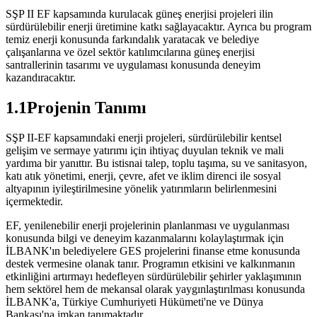
SŞP II EF kapsamında kurulacak güneş enerjisi projeleri ilin
sürdürülebilir enerji üretimine katkı sağlayacaktır. Ayrıca bu program
temiz enerji konusunda farkındalık yaratacak ve belediye
çalışanlarına ve özel sektör katılımcılarına güneş enerjisi
santrallerinin tasarımı ve uygulaması konusunda deneyim
kazandıracaktır.
1.1Projenin Tanımı
SŞP II-EF kapsamındaki enerji projeleri, sürdürülebilir kentsel
gelişim ve sermaye yatırımı için ihtiyaç duyulan teknik ve mali
yardıma bir yanıttır. Bu istisnai talep, toplu taşıma, su ve sanitasyon,
katı atık yönetimi, enerji, çevre, afet ve iklim direnci ile sosyal
altyapının iyileştirilmesine yönelik yatırımların belirlenmesini
içermektedir.
EF, yenilenebilir enerji projelerinin planlanması ve uygulanması
konusunda bilgi ve deneyim kazanmalarını kolaylaştırmak için
İLBANK'ın belediyelere GES projelerini finanse etme konusunda
destek vermesine olanak tanır. Programın etkisini ve kalkınmanın
etkinliğini artırmayı hedefleyen sürdürülebilir şehirler yaklaşımının
hem sektörel hem de mekansal olarak yaygınlaştırılması konusunda
İLBANK'a, Türkiye Cumhuriyeti Hükümeti'ne ve Dünya
Bankası'na imkan tanımaktadır.