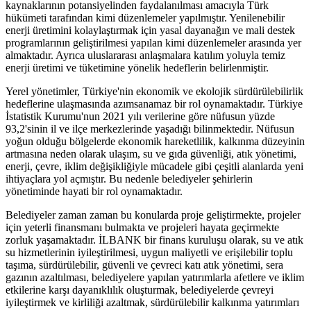
kaynaklarının potansiyelinden faydalanılması amacıyla Türk
hükümeti tarafından kimi düzenlemeler yapılmıştır. Yenilenebilir
enerji üretimini kolaylaştırmak için yasal dayanağın ve mali destek
programlarının geliştirilmesi yapılan kimi düzenlemeler arasında yer
almaktadır. Ayrıca uluslararası anlaşmalara katılım yoluyla temiz
enerji üretimi ve tüketimine yönelik hedeflerin belirlenmiştir.
Yerel yönetimler, Türkiye'nin ekonomik ve ekolojik sürdürülebilirlik
hedeflerine ulaşmasında azımsanamaz bir rol oynamaktadır. Türkiye
İstatistik Kurumu'nun 2021 yılı verilerine göre nüfusun yüzde
93,2'sinin il ve ilçe merkezlerinde yaşadığı bilinmektedir. Nüfusun
yoğun olduğu bölgelerde ekonomik hareketlilik, kalkınma düzeyinin
artmasına neden olarak ulaşım, su ve gıda güvenliği, atık yönetimi,
enerji, çevre, iklim değişikliğiyle mücadele gibi çeşitli alanlarda yeni
ihtiyaçlara yol açmıştır. Bu nedenle belediyeler şehirlerin
yönetiminde hayati bir rol oynamaktadır.
Belediyeler zaman zaman bu konularda proje geliştirmekte, projeler
için yeterli finansmanı bulmakta ve projeleri hayata geçirmekte
zorluk yaşamaktadır. İLBANK bir finans kuruluşu olarak, su ve atık
su hizmetlerinin iyileştirilmesi, uygun maliyetli ve erişilebilir toplu
taşıma, sürdürülebilir, güvenli ve çevreci katı atık yönetimi, sera
gazının azaltılması, belediyelere yapılan yatırımlarla afetlere ve iklim
etkilerine karşı dayanıklılık oluşturmak, belediyelerde çevreyi
iyileştirmek ve kirliliği azaltmak, sürdürülebilir kalkınma yatırımları