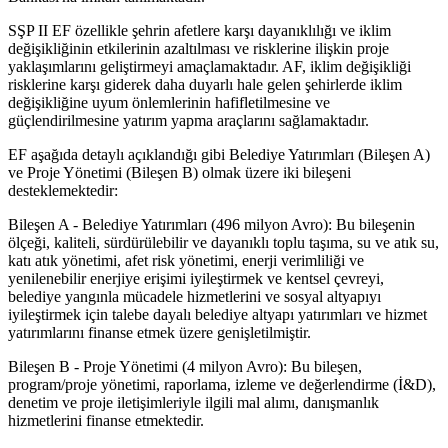
SŞP II EF özellikle şehrin afetlere karşı dayanıklılığı ve iklim
değişikliğinin etkilerinin azaltılması ve risklerine ilişkin proje
yaklaşımlarını geliştirmeyi amaçlamaktadır. AF, iklim değişikliği
risklerine karşı giderek daha duyarlı hale gelen şehirlerde iklim
değişikliğine uyum önlemlerinin hafifletilmesine ve
güçlendirilmesine yatırım yapma araçlarını sağlamaktadır.
EF aşağıda detaylı açıklandığı gibi Belediye Yatırımları (Bileşen A)
ve Proje Yönetimi (Bileşen B) olmak üzere iki bileşeni
desteklemektedir:
Bileşen A - Belediye Yatırımları (496 milyon Avro): Bu bileşenin
ölçeği, kaliteli, sürdürülebilir ve dayanıklı toplu taşıma, su ve atık su,
katı atık yönetimi, afet risk yönetimi, enerji verimliliği ve
yenilenebilir enerjiye erişimi iyileştirmek ve kentsel çevreyi,
belediye yangınla mücadele hizmetlerini ve sosyal altyapıyı
iyileştirmek için talebe dayalı belediye altyapı yatırımları ve hizmet
yatırımlarını finanse etmek üzere genişletilmiştir.
Bileşen B - Proje Yönetimi (4 milyon Avro): Bu bileşen,
program/proje yönetimi, raporlama, izleme ve değerlendirme (İ&D),
denetim ve proje iletişimleriyle ilgili mal alımı, danışmanlık
hizmetlerini finanse etmektedir.