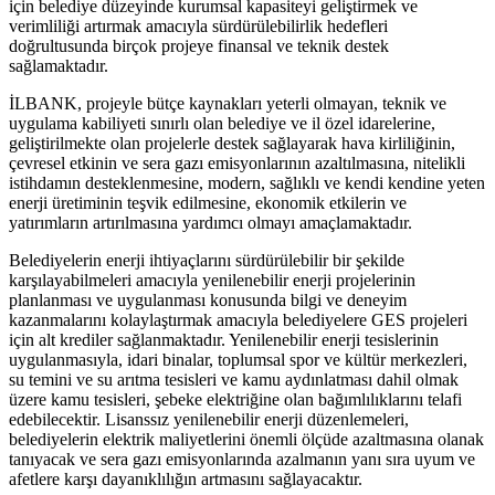
için belediye düzeyinde kurumsal kapasiteyi geliştirmek ve
verimliliği artırmak amacıyla sürdürülebilirlik hedefleri
doğrultusunda birçok projeye finansal ve teknik destek
sağlamaktadır.
İLBANK, projeyle bütçe kaynakları yeterli olmayan, teknik ve
uygulama kabiliyeti sınırlı olan belediye ve il özel idarelerine,
geliştirilmekte olan projelerle destek sağlayarak hava kirliliğinin,
çevresel etkinin ve sera gazı emisyonlarının azaltılmasına, nitelikli
istihdamın desteklenmesine, modern, sağlıklı ve kendi kendine yeten
enerji üretiminin teşvik edilmesine, ekonomik etkilerin ve
yatırımların artırılmasına yardımcı olmayı amaçlamaktadır.
Belediyelerin enerji ihtiyaçlarını sürdürülebilir bir şekilde
karşılayabilmeleri amacıyla yenilenebilir enerji projelerinin
planlanması ve uygulanması konusunda bilgi ve deneyim
kazanmalarını kolaylaştırmak amacıyla belediyelere GES projeleri
için alt krediler sağlanmaktadır. Yenilenebilir enerji tesislerinin
uygulanmasıyla, idari binalar, toplumsal spor ve kültür merkezleri,
su temini ve su arıtma tesisleri ve kamu aydınlatması dahil olmak
üzere kamu tesisleri, şebeke elektriğine olan bağımlılıklarını telafi
edebilecektir. Lisanssız yenilenebilir enerji düzenlemeleri,
belediyelerin elektrik maliyetlerini önemli ölçüde azaltmasına olanak
tanıyacak ve sera gazı emisyonlarında azalmanın yanı sıra uyum ve
afetlere karşı dayanıklılığın artmasını sağlayacaktır.