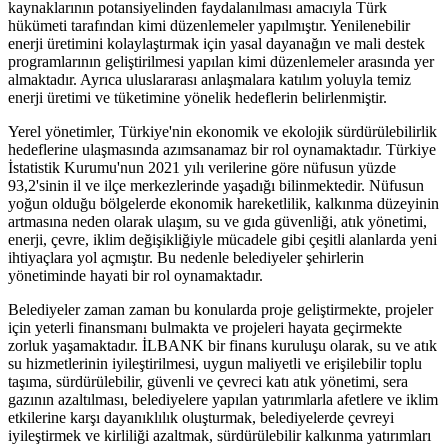
kaynaklarının potansiyelinden faydalanılması amacıyla Türk
hükümeti tarafından kimi düzenlemeler yapılmıştır. Yenilenebilir
enerji üretimini kolaylaştırmak için yasal dayanağın ve mali destek
programlarının geliştirilmesi yapılan kimi düzenlemeler arasında yer
almaktadır. Ayrıca uluslararası anlaşmalara katılım yoluyla temiz
enerji üretimi ve tüketimine yönelik hedeflerin belirlenmiştir.
Yerel yönetimler, Türkiye'nin ekonomik ve ekolojik sürdürülebilirlik
hedeflerine ulaşmasında azımsanamaz bir rol oynamaktadır. Türkiye
İstatistik Kurumu'nun 2021 yılı verilerine göre nüfusun yüzde
93,2'sinin il ve ilçe merkezlerinde yaşadığı bilinmektedir. Nüfusun
yoğun olduğu bölgelerde ekonomik hareketlilik, kalkınma düzeyinin
artmasına neden olarak ulaşım, su ve gıda güvenliği, atık yönetimi,
enerji, çevre, iklim değişikliğiyle mücadele gibi çeşitli alanlarda yeni
ihtiyaçlara yol açmıştır. Bu nedenle belediyeler şehirlerin
yönetiminde hayati bir rol oynamaktadır.
Belediyeler zaman zaman bu konularda proje geliştirmekte, projeler
için yeterli finansmanı bulmakta ve projeleri hayata geçirmekte
zorluk yaşamaktadır. İLBANK bir finans kuruluşu olarak, su ve atık
su hizmetlerinin iyileştirilmesi, uygun maliyetli ve erişilebilir toplu
taşıma, sürdürülebilir, güvenli ve çevreci katı atık yönetimi, sera
gazının azaltılması, belediyelere yapılan yatırımlarla afetlere ve iklim
etkilerine karşı dayanıklılık oluşturmak, belediyelerde çevreyi
iyileştirmek ve kirliliği azaltmak, sürdürülebilir kalkınma yatırımları