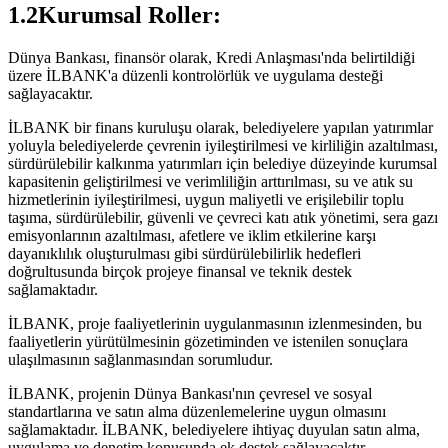
1.2Kurumsal Roller:
Dünya Bankası, finansör olarak, Kredi Anlaşması'nda belirtildiği
üzere İLBANK'a düzenli kontrolörlük ve uygulama desteği
sağlayacaktır.
İLBANK bir finans kuruluşu olarak, belediyelere yapılan yatırımlar
yoluyla belediyelerde çevrenin iyileştirilmesi ve kirliliğin azaltılması,
sürdürülebilir kalkınma yatırımları için belediye düzeyinde kurumsal
kapasitenin geliştirilmesi ve verimliliğin arttırılması, su ve atık su
hizmetlerinin iyileştirilmesi, uygun maliyetli ve erişilebilir toplu
taşıma, sürdürülebilir, güvenli ve çevreci katı atık yönetimi, sera gazı
emisyonlarının azaltılması, afetlere ve iklim etkilerine karşı
dayanıklılık oluşturulması gibi sürdürülebilirlik hedefleri
doğrultusunda birçok projeye finansal ve teknik destek
sağlamaktadır.
İLBANK, proje faaliyetlerinin uygulanmasının izlenmesinden, bu
faaliyetlerin yürütülmesinin gözetiminden ve istenilen sonuçlara
ulaşılmasının sağlanmasından sorumludur.
İLBANK, projenin Dünya Bankası'nın çevresel ve sosyal
standartlarına ve satın alma düzenlemelerine uygun olmasını
sağlamaktadır. İLBANK, belediyelere ihtiyaç duyulan satın alma,
uygulama ve denetim konusunda ek destek sağlayacaktır.