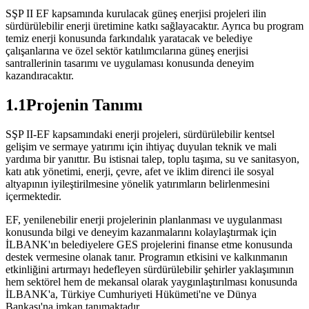
SŞP II EF kapsamında kurulacak güneş enerjisi projeleri ilin
sürdürülebilir enerji üretimine katkı sağlayacaktır. Ayrıca bu program
temiz enerji konusunda farkındalık yaratacak ve belediye
çalışanlarına ve özel sektör katılımcılarına güneş enerjisi
santrallerinin tasarımı ve uygulaması konusunda deneyim
kazandıracaktır.
1.1Projenin Tanımı
SŞP II-EF kapsamındaki enerji projeleri, sürdürülebilir kentsel
gelişim ve sermaye yatırımı için ihtiyaç duyulan teknik ve mali
yardıma bir yanıttır. Bu istisnai talep, toplu taşıma, su ve sanitasyon,
katı atık yönetimi, enerji, çevre, afet ve iklim direnci ile sosyal
altyapının iyileştirilmesine yönelik yatırımların belirlenmesini
içermektedir.
EF, yenilenebilir enerji projelerinin planlanması ve uygulanması
konusunda bilgi ve deneyim kazanmalarını kolaylaştırmak için
İLBANK'ın belediyelere GES projelerini finanse etme konusunda
destek vermesine olanak tanır. Programın etkisini ve kalkınmanın
etkinliğini artırmayı hedefleyen sürdürülebilir şehirler yaklaşımının
hem sektörel hem de mekansal olarak yaygınlaştırılması konusunda
İLBANK'a, Türkiye Cumhuriyeti Hükümeti'ne ve Dünya
Bankası'na imkan tanımaktadır.