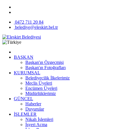
0472 711 20 84
belediye@eleskirt.bel.tr
BAŞKAN
Başkan'ın Özgeçmişi
Başkan'ın Fotoğrafları
KURUMSAL
Belediyecilik İlkelerimiz
Meclis Üyeleri
Encümen Üyeleri
Müdürlüklerimiz
GÜNCEL
Haberler
Duyurular
İŞLEMLER
Nikah İşlemleri
İşyeri Açma