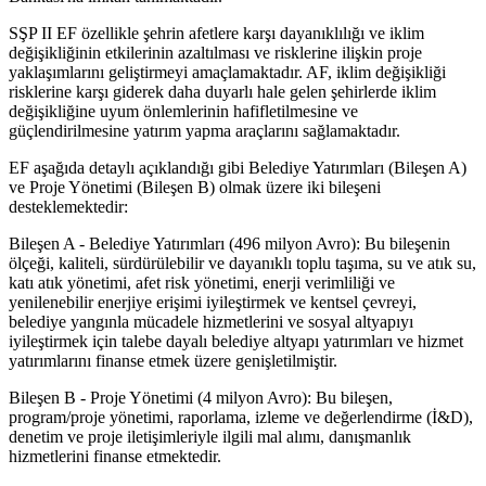
SŞP II EF özellikle şehrin afetlere karşı dayanıklılığı ve iklim
değişikliğinin etkilerinin azaltılması ve risklerine ilişkin proje
yaklaşımlarını geliştirmeyi amaçlamaktadır. AF, iklim değişikliği
risklerine karşı giderek daha duyarlı hale gelen şehirlerde iklim
değişikliğine uyum önlemlerinin hafifletilmesine ve
güçlendirilmesine yatırım yapma araçlarını sağlamaktadır.
EF aşağıda detaylı açıklandığı gibi Belediye Yatırımları (Bileşen A)
ve Proje Yönetimi (Bileşen B) olmak üzere iki bileşeni
desteklemektedir:
Bileşen A - Belediye Yatırımları (496 milyon Avro): Bu bileşenin
ölçeği, kaliteli, sürdürülebilir ve dayanıklı toplu taşıma, su ve atık su,
katı atık yönetimi, afet risk yönetimi, enerji verimliliği ve
yenilenebilir enerjiye erişimi iyileştirmek ve kentsel çevreyi,
belediye yangınla mücadele hizmetlerini ve sosyal altyapıyı
iyileştirmek için talebe dayalı belediye altyapı yatırımları ve hizmet
yatırımlarını finanse etmek üzere genişletilmiştir.
Bileşen B - Proje Yönetimi (4 milyon Avro): Bu bileşen,
program/proje yönetimi, raporlama, izleme ve değerlendirme (İ&D),
denetim ve proje iletişimleriyle ilgili mal alımı, danışmanlık
hizmetlerini finanse etmektedir.