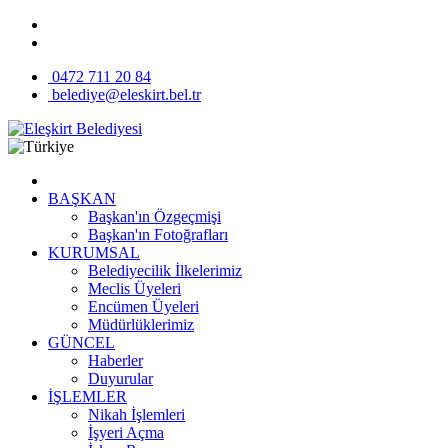
0472 711 20 84
belediye@eleskirt.bel.tr
BAŞKAN
Başkan'ın Özgeçmişi
Başkan'ın Fotoğrafları
KURUMSAL
Belediyecilik İlkelerimiz
Meclis Üyeleri
Encümen Üyeleri
Müdürlüklerimiz
GÜNCEL
Haberler
Duyurular
İŞLEMLER
Nikah İşlemleri
İşyeri Açma