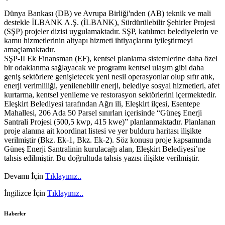
Dünya Bankası (DB) ve Avrupa Birliği'nden (AB) teknik ve mali
destekle İLBANK A.Ş. (İLBANK), Sürdürülebilir Şehirler Projesi
(SŞP) projeler dizisi uygulamaktadır. SŞP, katılımcı belediyelerin ve
kamu hizmetlerinin altyapı hizmeti ihtiyaçlarını iyileştirmeyi
amaçlamaktadır.
SŞP-II Ek Finansman (EF), kentsel planlama sistemlerine daha özel
bir odaklanma sağlayacak ve programı kentsel ulaşım gibi daha
geniş sektörlere genişletecek yeni nesil operasyonlar olup sıfır atık,
enerji verimliliği, yenilenebilir enerji, belediye sosyal hizmetleri, afet
kurtarma, kentsel yenileme ve restorasyon sektörlerini içermektedir.
Eleşkirt Belediyesi tarafından Ağrı ili, Eleşkirt ilçesi, Esentepe
Mahallesi, 206 Ada 50 Parsel sınırları içerisinde “Güneş Enerji
Santrali Projesi (500,5 kwp, 415 kwe)” planlanmaktadır. Planlanan
proje alanına ait koordinat listesi ve yer bulduru haritası ilişikte
verilmiştir (Bkz. Ek-1, Bkz. Ek-2). Söz konusu proje kapsamında
Güneş Enerji Santralinin kurulacağı alan, Eleşkirt Belediyesi’ne
tahsis edilmiştir. Bu doğrultuda tahsis yazısı ilişikte verilmiştir.
Devamı İçin
Tıklayınız..
İngilizce İçin
Tıklayınız..
Haberler