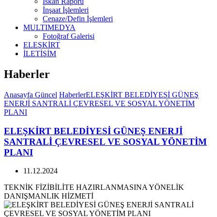
İskan Raporu
İnşaat İşlemleri
Cenaze/Defin İşlemleri
MULTIMEDYA
Fotoğraf Galerisi
ELEŞKİRT
İLETİŞİM
Haberler
Anasayfa
Güncel
Haberler
ELEŞKİRT BELEDİYESİ GÜNEŞ
ENERJİ SANTRALİ ÇEVRESEL VE SOSYAL YÖNETİM
PLANI
ELEŞKİRT BELEDİYESİ GÜNEŞ ENERJİ
SANTRALİ ÇEVRESEL VE SOSYAL YÖNETİM
PLANI
11.12.2024
TEKNİK FİZİBİLİTE HAZIRLANMASINA YÖNELİK
DANIŞMANLIK HİZMETİ