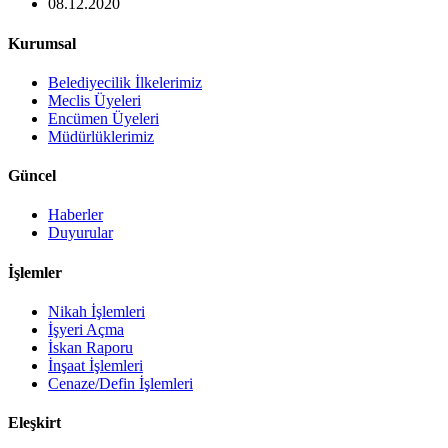
08.12.2020
Kurumsal
Belediyecilik İlkelerimiz
Meclis Üyeleri
Encümen Üyeleri
Müdürlüklerimiz
Güncel
Haberler
Duyurular
İşlemler
Nikah İşlemleri
İşyeri Açma
İskan Raporu
İnşaat İşlemleri
Cenaze/Defin İşlemleri
Eleşkirt