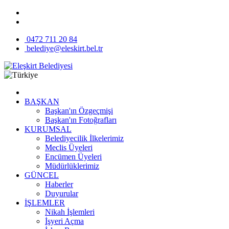
0472 711 20 84
belediye@eleskirt.bel.tr
BAŞKAN
Başkan'ın Özgeçmişi
Başkan'ın Fotoğrafları
KURUMSAL
Belediyecilik İlkelerimiz
Meclis Üyeleri
Encümen Üyeleri
Müdürlüklerimiz
GÜNCEL
Haberler
Duyurular
İŞLEMLER
Nikah İşlemleri
İşyeri Açma