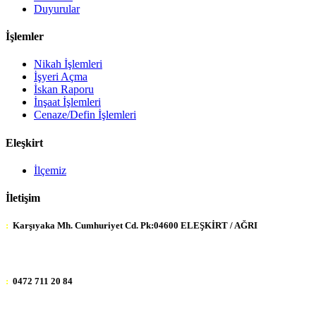
Duyurular
İşlemler
Nikah İşlemleri
İşyeri Açma
İskan Raporu
İnşaat İşlemleri
Cenaze/Defin İşlemleri
Eleşkirt
İlçemiz
İletişim
:
Karşıyaka Mh. Cumhuriyet Cd. Pk:04600 ELEŞKİRT / AĞRI
:
0472 711 20 84