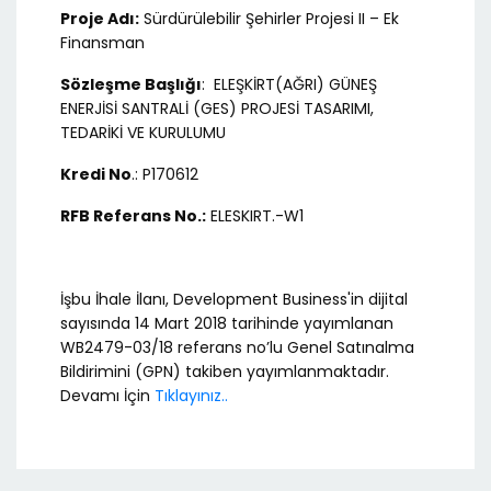
Proje Adı:
Sürdürülebilir Şehirler Projesi II – Ek
Finansman
Sözleşme Başlığı
: ELEŞKİRT(AĞRI) GÜNEŞ
ENERJİSİ SANTRALİ (GES) PROJESİ TASARIMI,
TEDARİKİ VE KURULUMU
Kredi No
.: P170612
RFB Referans No.:
ELESKIRT.-W1
İşbu İhale İlanı, Development Business'in dijital
sayısında 14 Mart 2018 tarihinde yayımlanan
WB2479-03/18 referans no’lu Genel Satınalma
Bildirimini (GPN) takiben yayımlanmaktadır.
Devamı İçin
Tıklayınız..