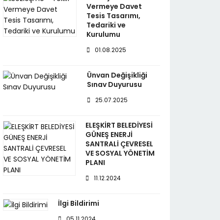
Vermeye Davet
Tesis Tasarımı,
Tedariki ve
Kurulumu
01.08.2025
Ünvan Değişikliği
Sınav Duyurusu
25.07.2025
ELEŞKİRT BELEDİYESİ
GÜNEŞ ENERJİ
SANTRALİ ÇEVRESEL
VE SOSYAL YÖNETİM
PLANI
11.12.2024
İlgi Bildirimi
05.11.2024