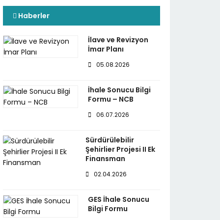
Haberler
İlave ve Revizyon
İmar Planı
05.08.2026
İhale Sonucu Bilgi
Formu – NCB
06.07.2026
Sürdürülebilir
Şehirlier Projesi II Ek
Finansman
02.04.2026
GES İhale Sonucu
Bilgi Formu