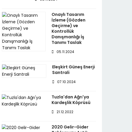
Onaylı Tasarım
İzleme (Gözden
Geçirme) ve
Kontrollük
Danışmanlığı İş
Tanımı Taslak
05.11.2024
Eleşkirt Güneş Enerji
Santrali
07.10.2024
Tuzla'dan Ağrı'ya
Kardeşlik Köprüsü
21.12.2022
2020 Gelir-Gider