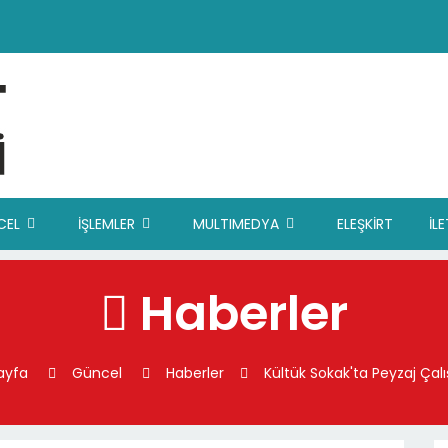
CEL
İŞLEMLER
MULTIMEDYA
ELEŞKİRT
İL
Haberler
ayfa
Güncel
Haberler
Kültük Sokak'ta Peyzaj Çal