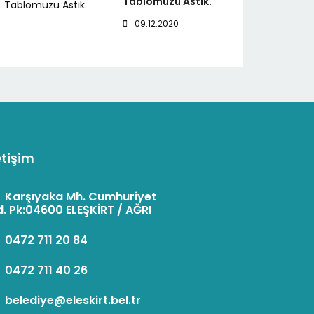
Tablomuzu Astık.
09.12.2020
etişim
:
Karşıyaka Mh. Cumhuriyet
. Pk:04600 ELEŞKİRT / AĞRI
:
0472 711 20 84
:
0472 711 40 26
:
belediye@eleskirt.bel.tr