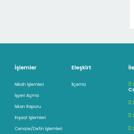
İşlemler
Eleşkirt
İl
Nikah İşlemleri
İlçemiz
Cd
İşyeri Açma
İskan Raporu
İnşaat İşlemleri
Cenaze/Defin İşlemleri