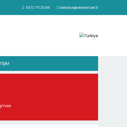
0472 711 20 84
belediye@eleskirt.bel.tr
ETİŞİM
ışması