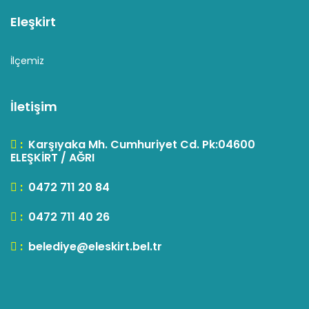
Eleşkirt
İlçemiz
İletişim
:
Karşıyaka Mh. Cumhuriyet Cd. Pk:04600
ELEŞKİRT / AĞRI
:
0472 711 20 84
:
0472 711 40 26
:
belediye@eleskirt.bel.tr