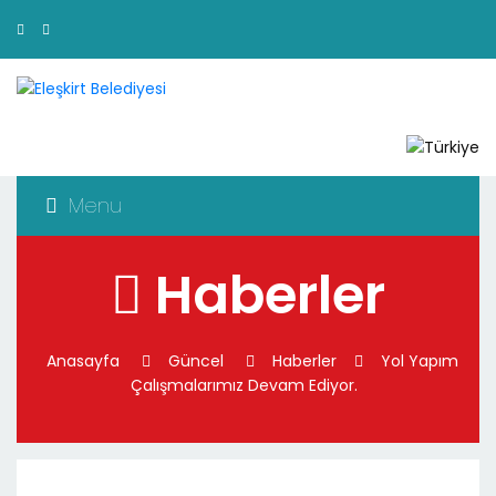
Menu
Haberler
Anasayfa
Güncel
Haberler
Yol Yapım
Çalışmalarımız Devam Ediyor.