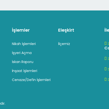
İşlemler
Eleşkirt
İl
Nikah İşlemleri
İlçemiz
Cd
İşyeri Açma
İskan Raporu
İnşaat İşlemleri
Cenaze/Defin İşlemleri
dır.