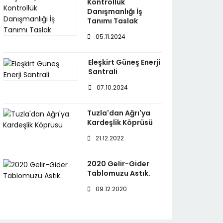
Kontrollük
Danışmanlığı İş
Tanımı Taslak
05.11.2024
Eleşkirt Güneş Enerji
Santrali
07.10.2024
Tuzla'dan Ağrı'ya
Kardeşlik Köprüsü
21.12.2022
2020 Gelir-Gider
Tablomuzu Astık.
09.12.2020