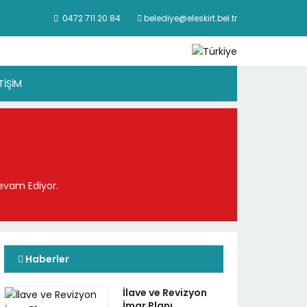
0472 711 20 84
belediye@eleskirt.bel.tr
ETİŞİM
evam Ediyor.
Haberler
İlave ve Revizyon
İmar Planı