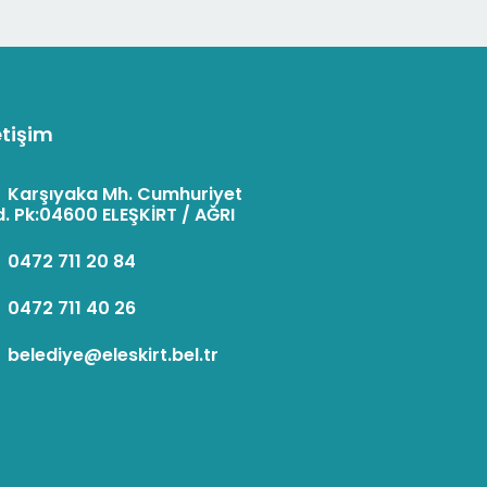
etişim
:
Karşıyaka Mh. Cumhuriyet
. Pk:04600 ELEŞKİRT / AĞRI
:
0472 711 20 84
:
0472 711 40 26
:
belediye@eleskirt.bel.tr