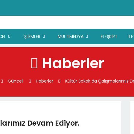
CEL
İŞLEMLER
MULTIMEDYA
ELEŞKİRT
İL
Haberler
Güncel
Haberler
Kültür Sokak da Çalışmalarımız D
larımız Devam Ediyor.