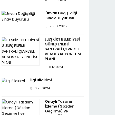
Ünvan Değişikliği
Sınav Duyurusu
25.07.2025
ELEŞKİRT BELEDİYESİ
GÜNEŞ ENERJİ
SANTRALİ ÇEVRESEL
VE SOSYAL YÖNETİM
PLANI
11.12.2024
İlgi Bildirimi
05.11.2024
Onaylı Tasarım
İzleme (Gözden
Geçirme) ve