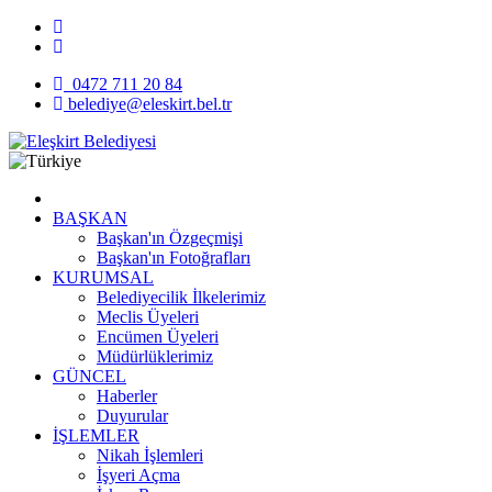
0472 711 20 84
belediye@eleskirt.bel.tr
BAŞKAN
Başkan'ın Özgeçmişi
Başkan'ın Fotoğrafları
KURUMSAL
Belediyecilik İlkelerimiz
Meclis Üyeleri
Encümen Üyeleri
Müdürlüklerimiz
GÜNCEL
Haberler
Duyurular
İŞLEMLER
Nikah İşlemleri
İşyeri Açma