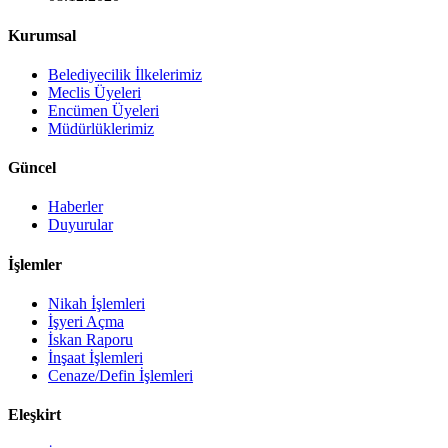
Kurumsal
Belediyecilik İlkelerimiz
Meclis Üyeleri
Encümen Üyeleri
Müdürlüklerimiz
Güncel
Haberler
Duyurular
İşlemler
Nikah İşlemleri
İşyeri Açma
İskan Raporu
İnşaat İşlemleri
Cenaze/Defin İşlemleri
Eleşkirt