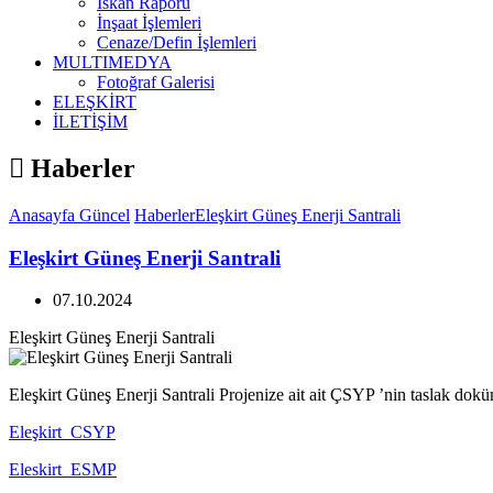
İskan Raporu
İnşaat İşlemleri
Cenaze/Defin İşlemleri
MULTIMEDYA
Fotoğraf Galerisi
ELEŞKİRT
İLETİŞİM
Haberler
Anasayfa
Güncel
Haberler
Eleşkirt Güneş Enerji Santrali
Eleşkirt Güneş Enerji Santrali
07.10.2024
Eleşkirt Güneş Enerji Santrali
Eleşkirt Güneş Enerji Santrali Projenize ait ait ÇSYP ’nin taslak dokü
Eleşkirt_CSYP
Eleskirt_ESMP