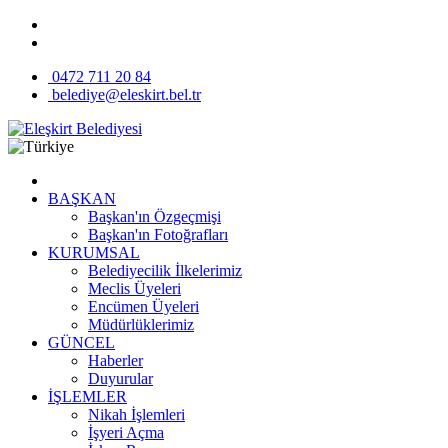
0472 711 20 84
belediye@eleskirt.bel.tr
BAŞKAN
Başkan'ın Özgeçmişi
Başkan'ın Fotoğrafları
KURUMSAL
Belediyecilik İlkelerimiz
Meclis Üyeleri
Encümen Üyeleri
Müdürlüklerimiz
GÜNCEL
Haberler
Duyurular
İŞLEMLER
Nikah İşlemleri
İşyeri Açma