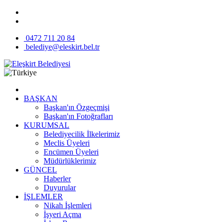
0472 711 20 84
belediye@eleskirt.bel.tr
BAŞKAN
Başkan'ın Özgeçmişi
Başkan'ın Fotoğrafları
KURUMSAL
Belediyecilik İlkelerimiz
Meclis Üyeleri
Encümen Üyeleri
Müdürlüklerimiz
GÜNCEL
Haberler
Duyurular
İŞLEMLER
Nikah İşlemleri
İşyeri Açma