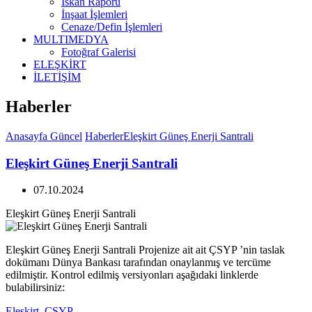
İskan Raporu
İnşaat İşlemleri
Cenaze/Defin İşlemleri
MULTIMEDYA
Fotoğraf Galerisi
ELEŞKİRT
İLETİŞİM
Haberler
Anasayfa
Güncel
Haberler
Eleşkirt Güneş Enerji Santrali
Eleşkirt Güneş Enerji Santrali
07.10.2024
Eleşkirt Güneş Enerji Santrali
Eleşkirt Güneş Enerji Santrali Projenize ait ait ÇSYP ’nin taslak
dokümanı Dünya Bankası tarafından onaylanmış ve tercüme
edilmiştir. Kontrol edilmiş versiyonları aşağıdaki linklerde
bulabilirsiniz:
Eleşkirt_CSYP