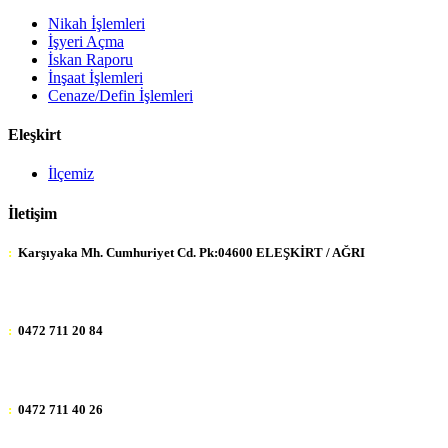
Nikah İşlemleri
İşyeri Açma
İskan Raporu
İnşaat İşlemleri
Cenaze/Defin İşlemleri
Eleşkirt
İlçemiz
İletişim
:
Karşıyaka Mh. Cumhuriyet Cd. Pk:04600 ELEŞKİRT / AĞRI
:
0472 711 20 84
:
0472 711 40 26