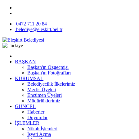
0472 711 20 84
belediye@eleskirt.bel.tr
BAŞKAN
Başkan'ın Özgeçmişi
Başkan'ın Fotoğrafları
KURUMSAL
Belediyecilik İlkelerimiz
Meclis Üyeleri
Encümen Üyeleri
Müdürlüklerimiz
GÜNCEL
Haberler
Duyurular
İŞLEMLER
Nikah İşlemleri
İşyeri Açma