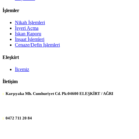
İşlemler
Nikah İşlemleri
İşyeri Açma
İskan Raporu
İnşaat İşlemleri
Cenaze/Defin İşlemleri
Eleşkirt
İlçemiz
İletişim
:
Karşıyaka Mh. Cumhuriyet Cd. Pk:04600 ELEŞKİRT / AĞRI
:
0472 711 20 84