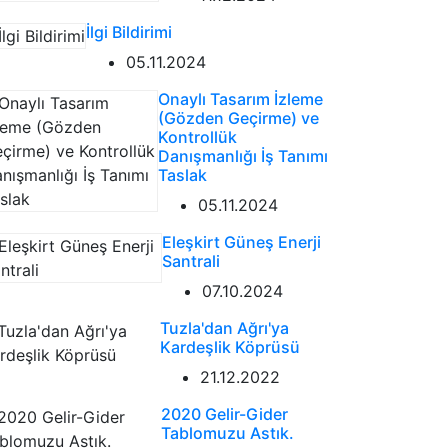
İlgi Bildirimi
05.11.2024
Onaylı Tasarım İzleme
(Gözden Geçirme) ve
Kontrollük
Danışmanlığı İş Tanımı
Taslak
05.11.2024
Eleşkirt Güneş Enerji
Santrali
07.10.2024
Tuzla'dan Ağrı'ya
Kardeşlik Köprüsü
21.12.2022
2020 Gelir-Gider
Tablomuzu Astık.