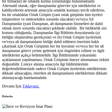
bir firma(lar) ile ortaklık kurma zorunluluğu bulunmaktadır.
Alternatif olarak, eğer danışmanlar görevler için niteliklerini ve
kabiliyetlerini artırmak amacıyla ortaklık kurmayı tercih ederlerse,
bu tür ortaklıklar Ortak Girişim (yani ortak girişimin tüm üyeleri
müştereken ve müteselsilen sorumlu olacaktır) ve/veya Alt
Danışmanlar (yani Danışman, alt danışmanın hizmetleri de dahil
olmak üzere sorumlu olacaktır) şeklinde olabilir. Bir birliktelik söz
konusu olduğunda, Danışmanlar İlgi Bildirim dosyalarında (a)
birliğin oluşturulma gerekçesini ve (b) Ortak Girişim üyelerinin
ve/veya alt danışmanların birliğe dahil edilmesi önerisini haklı
çıkarmak için Ortak Girişimin her bir üyesinin ve/veya her bir alt
danışmanın görevi yerine getirmek için öngörülen rolünü ve ilgili
niteliklerini açıkça belirtmelidir. İlgi Bildiriminde yukarıdaki
açıklamanın yapılmaması, Ortak Girişimin listeye alınmaması riskini
doğurabilir. Listeye alınma amacıyla ilgi bildirimlerinin
değerlendirilmesinde sadece Ortak Girişim üyelerinin niteliklerinin
dikkate alınacağını, önerilen alt danışmanların niteliklerinin dikkate
alınmayacağı hatırlanmalıdır.
Devamı İçin
Tıklayınız.
Haberler