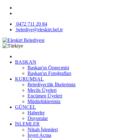
0472 711 20 84
belediye@eleskirt.bel.tr
BAŞKAN
Başkan'ın Özgeçmişi
Başkan'ın Fotoğrafları
KURUMSAL
Belediyecilik İlkelerimiz
Meclis Üyeleri
Encümen Üyeleri
Müdürlüklerimiz
GÜNCEL
Haberler
Duyurular
İŞLEMLER
Nikah İşlemleri
İşyeri Açma