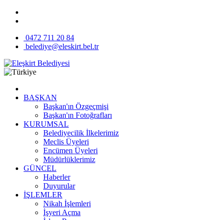
0472 711 20 84
belediye@eleskirt.bel.tr
BAŞKAN
Başkan'ın Özgeçmişi
Başkan'ın Fotoğrafları
KURUMSAL
Belediyecilik İlkelerimiz
Meclis Üyeleri
Encümen Üyeleri
Müdürlüklerimiz
GÜNCEL
Haberler
Duyurular
İŞLEMLER
Nikah İşlemleri
İşyeri Açma