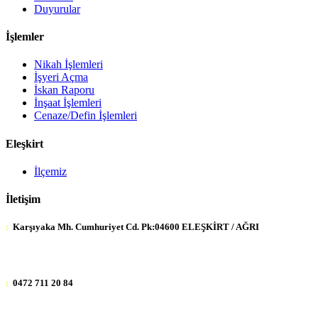
Duyurular
İşlemler
Nikah İşlemleri
İşyeri Açma
İskan Raporu
İnşaat İşlemleri
Cenaze/Defin İşlemleri
Eleşkirt
İlçemiz
İletişim
:
Karşıyaka Mh. Cumhuriyet Cd. Pk:04600 ELEŞKİRT / AĞRI
:
0472 711 20 84