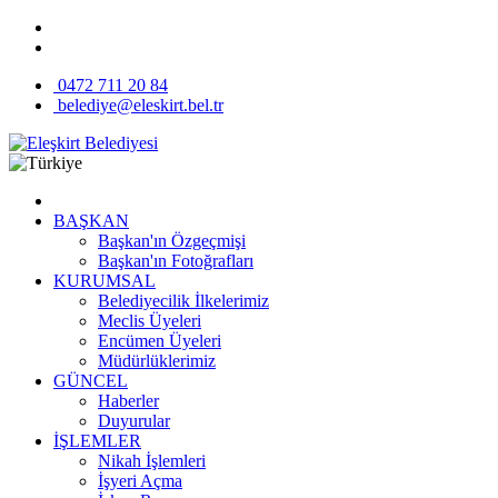
0472 711 20 84
belediye@eleskirt.bel.tr
BAŞKAN
Başkan'ın Özgeçmişi
Başkan'ın Fotoğrafları
KURUMSAL
Belediyecilik İlkelerimiz
Meclis Üyeleri
Encümen Üyeleri
Müdürlüklerimiz
GÜNCEL
Haberler
Duyurular
İŞLEMLER
Nikah İşlemleri
İşyeri Açma